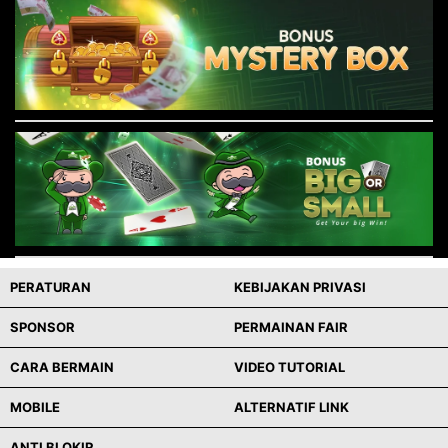
PERATURAN
KEBIJAKAN PRIVASI
SPONSOR
PERMAINAN FAIR
CARA BERMAIN
VIDEO TUTORIAL
MOBILE
ALTERNATIF LINK
ANTI BLOKIR